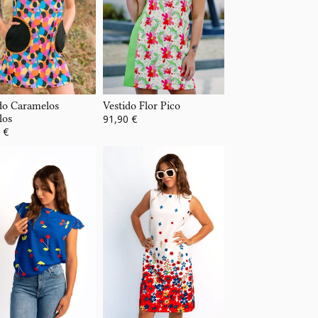
do Caramelos
Vestido Flor Pico
los
91,90 €
 €