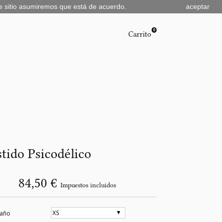
te sitio asumiremos que está de acuerdo.
aceptar
0
Carrito
tido Psicodélico
84,50 €
Impuestos incluidos
año