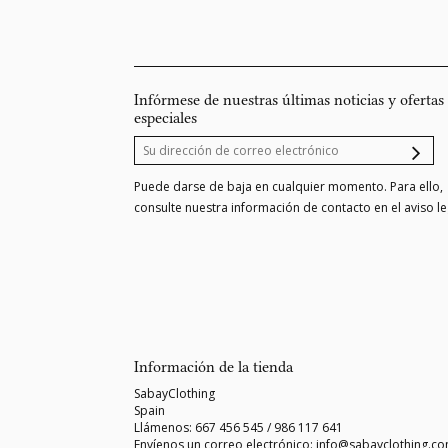
Infórmese de nuestras últimas noticias y ofertas
especiales
Puede darse de baja en cualquier momento. Para ello,
consulte nuestra información de contacto en el aviso le
Información de la tienda
SabayClothing
Spain
Llámenos:
667 456 545 / 986 117 641
Envíenos un correo electrónico:
info@sabayclothing.c