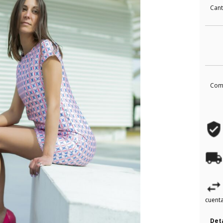
Can
Com
cuenta
Det